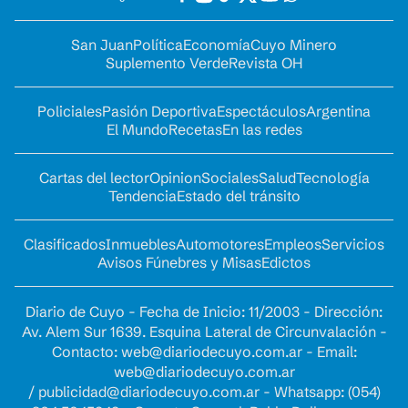
San Juan
Política
Economía
Cuyo Minero
Suplemento Verde
Revista OH
Policiales
Pasión Deportiva
Espectáculos
Argentina
El Mundo
Recetas
En las redes
Cartas del lector
Opinion
Sociales
Salud
Tecnología
Tendencia
Estado del tránsito
Clasificados
Inmuebles
Automotores
Empleos
Servicios
Avisos Fúnebres y Misas
Edictos
Diario de Cuyo - Fecha de Inicio: 11/2003 - Dirección:
Av. Alem Sur 1639. Esquina Lateral de Circunvalación -
Contacto:
web@diariodecuyo.com.ar
- Email:
web@diariodecuyo.com.ar
/
publicidad@diariodecuyo.com.ar
-
Whatsapp: (054)