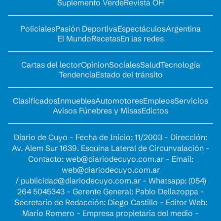
Suplemento Verde
Revista OH
Policiales
Pasión Deportiva
Espectáculos
Argentina
El Mundo
Recetas
En las redes
Cartas del lector
Opinion
Sociales
Salud
Tecnología
Tendencia
Estado del tránsito
Clasificados
Inmuebles
Automotores
Empleos
Servicios
Avisos Fúnebres y Misas
Edictos
Diario de Cuyo - Fecha de Inicio: 11/2003 - Dirección:
Av. Alem Sur 1639. Esquina Lateral de Circunvalación -
Contacto:
web@diariodecuyo.com.ar
- Email:
web@diariodecuyo.com.ar
/
publicidad@diariodecuyo.com.ar
-
Whatsapp: (054)
264 5045343 - Gerente General: Pablo Dellazoppa -
Secretario de Redacción: Diego Castillo - Editor Web:
Mario Romero - Empresa propietaria del medio -