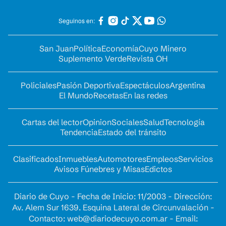
Seguinos en:
San Juan
Política
Economía
Cuyo Minero
Suplemento Verde
Revista OH
Policiales
Pasión Deportiva
Espectáculos
Argentina
El Mundo
Recetas
En las redes
Cartas del lector
Opinion
Sociales
Salud
Tecnología
Tendencia
Estado del tránsito
Clasificados
Inmuebles
Automotores
Empleos
Servicios
Avisos Fúnebres y Misas
Edictos
Diario de Cuyo - Fecha de Inicio: 11/2003 - Dirección:
Av. Alem Sur 1639. Esquina Lateral de Circunvalación -
Contacto:
web@diariodecuyo.com.ar
- Email: