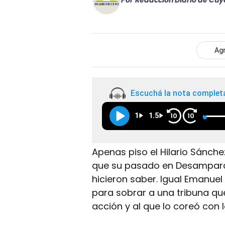
Por
Redacción Diario de Cuy
Agr
Escuchá la nota complet
1
1.5
10
10
Apenas piso el Hilario Sánchez
que su pasado en Desamparad
hicieron saber. Igual Emanuel
para sobrar a una tribuna qu
acción y al que lo coreó con la