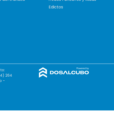
Edictos
to:
54) 264
o -