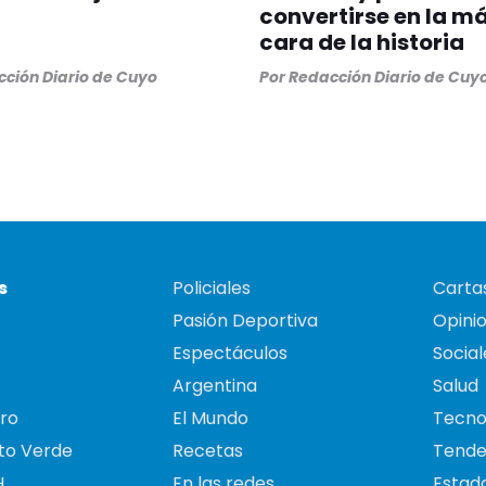
convertirse en la m
cara de la historia
ción Diario de Cuyo
Por
Redacción Diario de Cuy
s
Policiales
Cartas
Pasión Deportiva
Opini
Espectáculos
Social
Argentina
Salud
ro
El Mundo
Tecno
to Verde
Recetas
Tende
H
En las redes
Estado