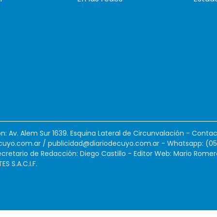
ión: Av. Alem Sur 1639. Esquina Lateral de Circunvalación - Contac
cuyo.com.ar
/
publicidad@diariodecuyo.com.ar
-
Whatsapp: (0
cretario de Redacción: Diego Castillo - Editor Web: Mario Romer
 S.A.C.I.F.