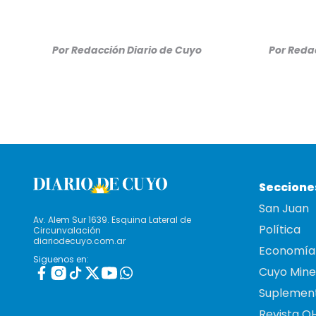
Por
Redacción Diario de Cuyo
Por
Redac
Seccione
San Juan
Av. Alem Sur 1639. Esquina Lateral de
Política
Circunvalación
diariodecuyo.com.ar
Economía
Siguenos en:
Cuyo Mine
Suplemen
Revista O