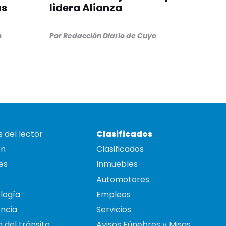
ás
lidera Alianza
o
Por
Redacción Diario de Cuyo
 del lector
Clasificados
on
Clasificados
es
Inmuebles
Automotores
logía
Empleos
ncia
Servicios
 del tránsito
Avisos Fúnebres y Misas