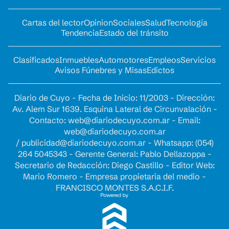
Cartas del lector
Opinion
Sociales
Salud
Tecnología
Tendencia
Estado del tránsito
Clasificados
Inmuebles
Automotores
Empleos
Servicios
Avisos Fúnebres y Misas
Edictos
Diario de Cuyo - Fecha de Inicio: 11/2003 - Dirección:
Av. Alem Sur 1639. Esquina Lateral de Circunvalación -
Contacto:
web@diariodecuyo.com.ar
- Email:
web@diariodecuyo.com.ar
/
publicidad@diariodecuyo.com.ar
-
Whatsapp: (054)
264 5045343 - Gerente General: Pablo Dellazoppa -
Secretario de Redacción: Diego Castillo - Editor Web:
Mario Romero - Empresa propietaria del medio -
FRANCISCO MONTES S.A.C.I.F.