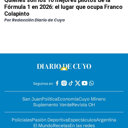
Quiénes son los 10 mejores pilotos de la
Fórmula 1 en 2026: el lugar que ocupa Franco
Colapinto
Por
Redacción Diario de Cuyo
Seguinos en:
San Juan
Política
Economía
Cuyo Minero
Suplemento Verde
Revista OH
Policiales
Pasión Deportiva
Espectáculos
Argentina
El Mundo
Recetas
En las redes