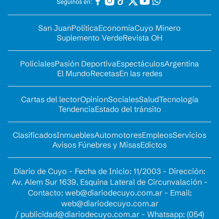
Seguinos en:
San Juan
Política
Economía
Cuyo Minero
Suplemento Verde
Revista OH
Policiales
Pasión Deportiva
Espectáculos
Argentina
El Mundo
Recetas
En las redes
Cartas del lector
Opinion
Sociales
Salud
Tecnología
Tendencia
Estado del tránsito
Clasificados
Inmuebles
Automotores
Empleos
Servicios
Avisos Fúnebres y Misas
Edictos
Diario de Cuyo - Fecha de Inicio: 11/2003 - Dirección:
Av. Alem Sur 1639. Esquina Lateral de Circunvalación -
Contacto:
web@diariodecuyo.com.ar
- Email:
web@diariodecuyo.com.ar
/
publicidad@diariodecuyo.com.ar
-
Whatsapp: (054)