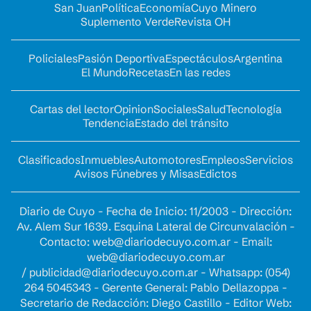
San Juan
Política
Economía
Cuyo Minero
Suplemento Verde
Revista OH
Policiales
Pasión Deportiva
Espectáculos
Argentina
El Mundo
Recetas
En las redes
Cartas del lector
Opinion
Sociales
Salud
Tecnología
Tendencia
Estado del tránsito
Clasificados
Inmuebles
Automotores
Empleos
Servicios
Avisos Fúnebres y Misas
Edictos
Diario de Cuyo - Fecha de Inicio: 11/2003 - Dirección:
Av. Alem Sur 1639. Esquina Lateral de Circunvalación -
Contacto:
web@diariodecuyo.com.ar
- Email:
web@diariodecuyo.com.ar
/
publicidad@diariodecuyo.com.ar
-
Whatsapp: (054)
264 5045343 - Gerente General: Pablo Dellazoppa -
Secretario de Redacción: Diego Castillo - Editor Web: