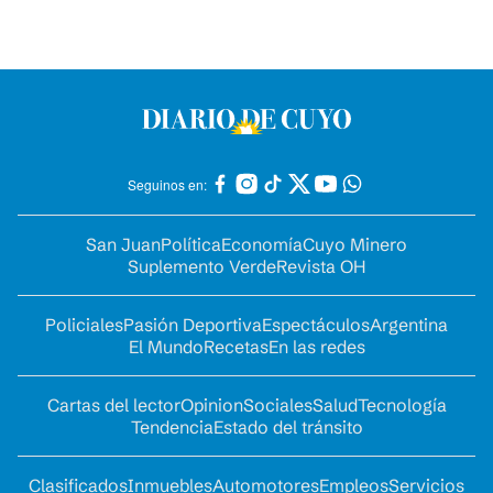
Seguinos en:
San Juan
Política
Economía
Cuyo Minero
Suplemento Verde
Revista OH
Policiales
Pasión Deportiva
Espectáculos
Argentina
El Mundo
Recetas
En las redes
Cartas del lector
Opinion
Sociales
Salud
Tecnología
Tendencia
Estado del tránsito
Clasificados
Inmuebles
Automotores
Empleos
Servicios