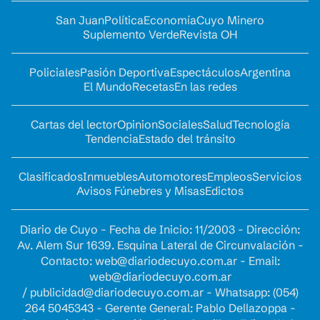
San Juan
Política
Economía
Cuyo Minero
Suplemento Verde
Revista OH
Policiales
Pasión Deportiva
Espectáculos
Argentina
El Mundo
Recetas
En las redes
Cartas del lector
Opinion
Sociales
Salud
Tecnología
Tendencia
Estado del tránsito
Clasificados
Inmuebles
Automotores
Empleos
Servicios
Avisos Fúnebres y Misas
Edictos
Diario de Cuyo - Fecha de Inicio: 11/2003 - Dirección:
Av. Alem Sur 1639. Esquina Lateral de Circunvalación -
Contacto:
web@diariodecuyo.com.ar
- Email:
web@diariodecuyo.com.ar
/
publicidad@diariodecuyo.com.ar
-
Whatsapp: (054)
264 5045343 - Gerente General: Pablo Dellazoppa -