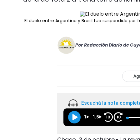
El duelo entre Argentina y Brasil fue suspendido por f
Por
Redacción Diario de Cuy
Agr
Escuchá la nota complet
1
1.5
10
10
Chaco, 3 de octubre.- La rev