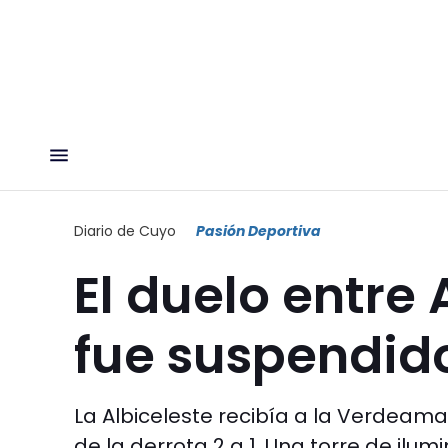
Diario de Cuyo
Pasión Deportiva
El duelo entre 
fue suspendido
La Albiceleste recibía a la Verdeama
de la derrota 2 a 1. Una torre de ilumi