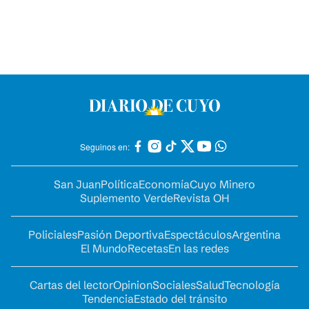
Seguinos en:
San Juan
Política
Economía
Cuyo Minero
Suplemento Verde
Revista OH
Policiales
Pasión Deportiva
Espectáculos
Argentina
El Mundo
Recetas
En las redes
Cartas del lector
Opinion
Sociales
Salud
Tecnología
Tendencia
Estado del tránsito