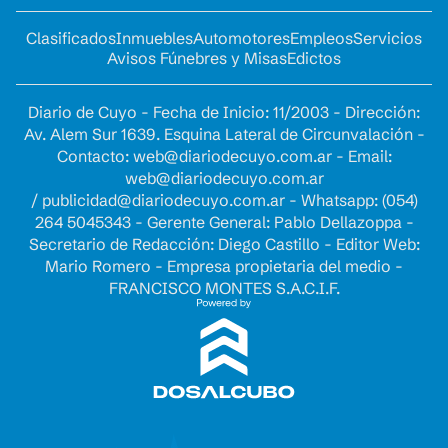
Clasificados
Inmuebles
Automotores
Empleos
Servicios
Avisos Fúnebres y Misas
Edictos
Diario de Cuyo - Fecha de Inicio: 11/2003 - Dirección:
Av. Alem Sur 1639. Esquina Lateral de Circunvalación -
Contacto:
web@diariodecuyo.com.ar
- Email:
web@diariodecuyo.com.ar
/
publicidad@diariodecuyo.com.ar
-
Whatsapp: (054)
264 5045343 - Gerente General: Pablo Dellazoppa -
Secretario de Redacción: Diego Castillo - Editor Web:
Mario Romero - Empresa propietaria del medio -
FRANCISCO MONTES S.A.C.I.F.