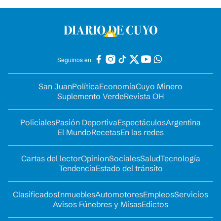
Seguinos en:
San Juan
Política
Economía
Cuyo Minero
Suplemento Verde
Revista OH
Policiales
Pasión Deportiva
Espectáculos
Argentina
El Mundo
Recetas
En las redes
Cartas del lector
Opinion
Sociales
Salud
Tecnología
Tendencia
Estado del tránsito
Clasificados
Inmuebles
Automotores
Empleos
Servicios
Avisos Fúnebres y Misas
Edictos