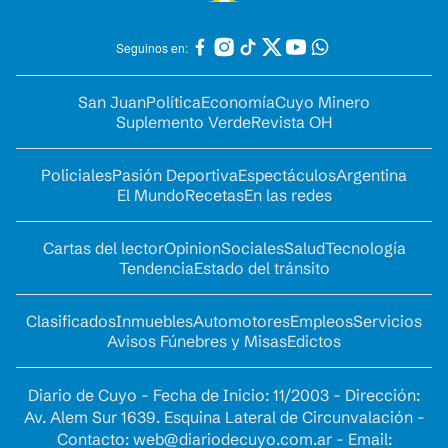
Seguinos en:
San Juan
Política
Economía
Cuyo Minero
Suplemento Verde
Revista OH
Policiales
Pasión Deportiva
Espectáculos
Argentina
El Mundo
Recetas
En las redes
Cartas del lector
Opinion
Sociales
Salud
Tecnología
Tendencia
Estado del tránsito
Clasificados
Inmuebles
Automotores
Empleos
Servicios
Avisos Fúnebres y Misas
Edictos
Diario de Cuyo - Fecha de Inicio: 11/2003 - Dirección:
Av. Alem Sur 1639. Esquina Lateral de Circunvalación -
Contacto:
web@diariodecuyo.com.ar
- Email: