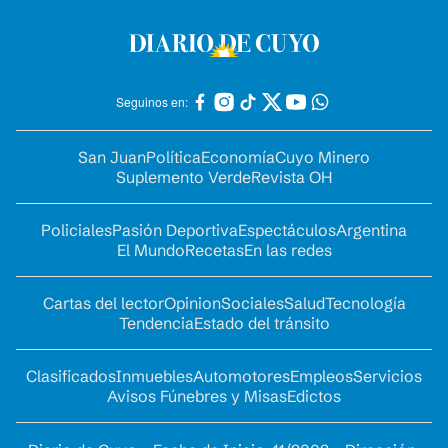
Seguinos en:
San Juan
Política
Economía
Cuyo Minero
Suplemento Verde
Revista OH
Policiales
Pasión Deportiva
Espectáculos
Argentina
El Mundo
Recetas
En las redes
Cartas del lector
Opinion
Sociales
Salud
Tecnología
Tendencia
Estado del tránsito
Clasificados
Inmuebles
Automotores
Empleos
Servicios
Avisos Fúnebres y Misas
Edictos