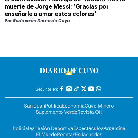
muerte de Jorge Messi: "Gracias por
enseñarle a amar estos colores"
Por
Redacción Diario de Cuyo
Seguinos en:
San Juan
Política
Economía
Cuyo Minero
Suplemento Verde
Revista OH
Policiales
Pasión Deportiva
Espectáculos
Argentina
El Mundo
Recetas
En las redes