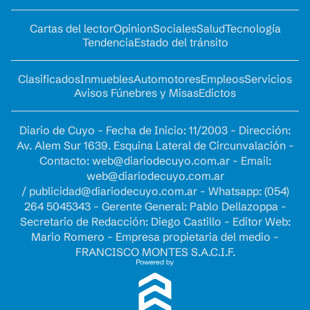
Cartas del lector
Opinion
Sociales
Salud
Tecnología
Tendencia
Estado del tránsito
Clasificados
Inmuebles
Automotores
Empleos
Servicios
Avisos Fúnebres y Misas
Edictos
Diario de Cuyo - Fecha de Inicio: 11/2003 - Dirección:
Av. Alem Sur 1639. Esquina Lateral de Circunvalación -
Contacto:
web@diariodecuyo.com.ar
- Email:
web@diariodecuyo.com.ar
/
publicidad@diariodecuyo.com.ar
-
Whatsapp: (054)
264 5045343 - Gerente General: Pablo Dellazoppa -
Secretario de Redacción: Diego Castillo - Editor Web:
Mario Romero - Empresa propietaria del medio -
FRANCISCO MONTES S.A.C.I.F.