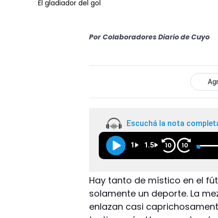
El gladiador del gol
Por
Colaboradores Diario de Cuyo
Agr
Escuchá la nota complet
1
1.5
10
10
Hay tanto de místico en el fú
solamente un deporte. La mez
enlazan casi caprichosament