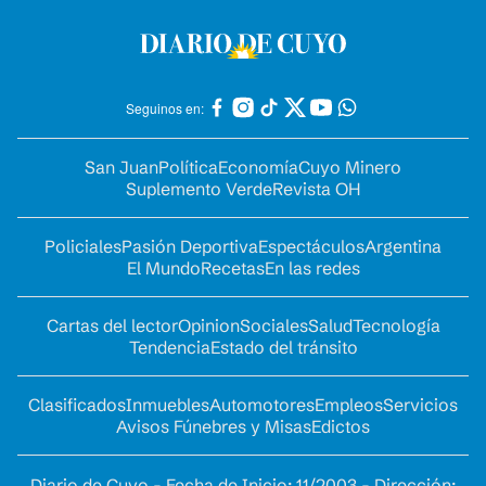
Seguinos en:
San Juan
Política
Economía
Cuyo Minero
Suplemento Verde
Revista OH
Policiales
Pasión Deportiva
Espectáculos
Argentina
El Mundo
Recetas
En las redes
Cartas del lector
Opinion
Sociales
Salud
Tecnología
Tendencia
Estado del tránsito
Clasificados
Inmuebles
Automotores
Empleos
Servicios
Avisos Fúnebres y Misas
Edictos
Diario de Cuyo - Fecha de Inicio: 11/2003 - Dirección: