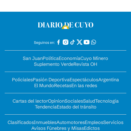
Seguinos en:
San Juan
Política
Economía
Cuyo Minero
Suplemento Verde
Revista OH
Policiales
Pasión Deportiva
Espectáculos
Argentina
El Mundo
Recetas
En las redes
Cartas del lector
Opinion
Sociales
Salud
Tecnología
Tendencia
Estado del tránsito
Clasificados
Inmuebles
Automotores
Empleos
Servicios
Avisos Fúnebres y Misas
Edictos