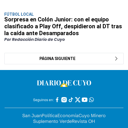
FÚTBOL LOCAL
Sorpresa en Colón Junior: con el equipo
clasificado a Play Off, despidieron al DT tras
la caída ante Desamparados
Por Redacción Diario de Cuyo
PÁGINA SIGUIENTE
Seguinos en:
San Juan
Política
Economía
Cuyo Minero
Suplemento Verde
Revista OH