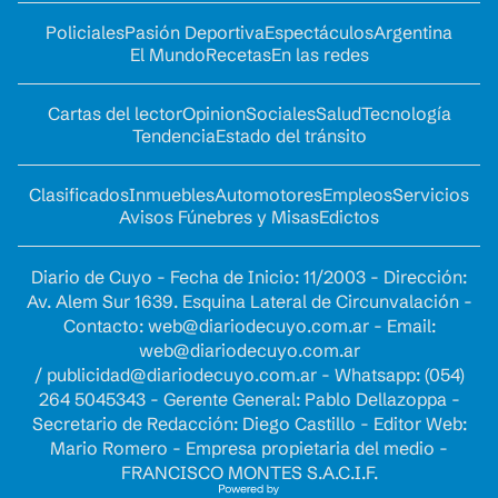
Policiales
Pasión Deportiva
Espectáculos
Argentina
El Mundo
Recetas
En las redes
Cartas del lector
Opinion
Sociales
Salud
Tecnología
Tendencia
Estado del tránsito
Clasificados
Inmuebles
Automotores
Empleos
Servicios
Avisos Fúnebres y Misas
Edictos
Diario de Cuyo - Fecha de Inicio: 11/2003 - Dirección:
Av. Alem Sur 1639. Esquina Lateral de Circunvalación -
Contacto:
web@diariodecuyo.com.ar
- Email:
web@diariodecuyo.com.ar
/
publicidad@diariodecuyo.com.ar
-
Whatsapp: (054)
264 5045343 - Gerente General: Pablo Dellazoppa -
Secretario de Redacción: Diego Castillo - Editor Web:
Mario Romero - Empresa propietaria del medio -
FRANCISCO MONTES S.A.C.I.F.