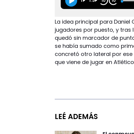
1
1.5
10
10
La idea principal para Danie
jugadores por puesto, y tras
quedó sin marcador de punta p
se había sumado como primer
concretó otro lateral por ese 
que viene de jugar en Atlético
LEÉ ADEMÁS
El conmove