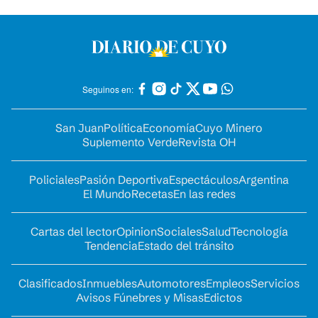
Seguinos en:
San Juan
Política
Economía
Cuyo Minero
Suplemento Verde
Revista OH
Policiales
Pasión Deportiva
Espectáculos
Argentina
El Mundo
Recetas
En las redes
Cartas del lector
Opinion
Sociales
Salud
Tecnología
Tendencia
Estado del tránsito
Clasificados
Inmuebles
Automotores
Empleos
Servicios
Avisos Fúnebres y Misas
Edictos