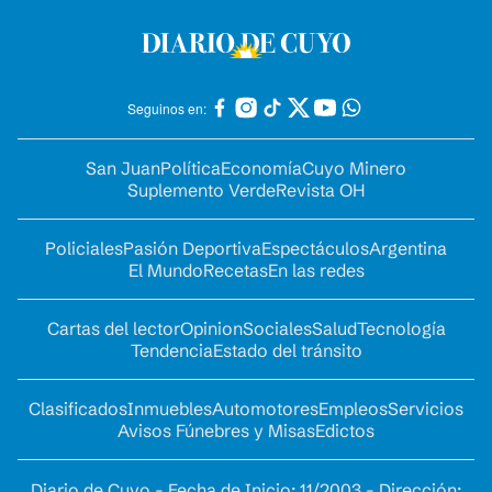
Seguinos en:
San Juan
Política
Economía
Cuyo Minero
Suplemento Verde
Revista OH
Policiales
Pasión Deportiva
Espectáculos
Argentina
El Mundo
Recetas
En las redes
Cartas del lector
Opinion
Sociales
Salud
Tecnología
Tendencia
Estado del tránsito
Clasificados
Inmuebles
Automotores
Empleos
Servicios
Avisos Fúnebres y Misas
Edictos
Diario de Cuyo - Fecha de Inicio: 11/2003 - Dirección: