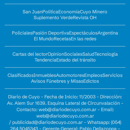
San Juan
Política
Economía
Cuyo Minero
Suplemento Verde
Revista OH
Policiales
Pasión Deportiva
Espectáculos
Argentina
El Mundo
Recetas
En las redes
Cartas del lector
Opinion
Sociales
Salud
Tecnología
Tendencia
Estado del tránsito
Clasificados
Inmuebles
Automotores
Empleos
Servicios
Avisos Fúnebres y Misas
Edictos
Diario de Cuyo - Fecha de Inicio: 11/2003 - Dirección:
Av. Alem Sur 1639. Esquina Lateral de Circunvalación -
Contacto:
web@diariodecuyo.com.ar
- Email:
web@diariodecuyo.com.ar
/
publicidad@diariodecuyo.com.ar
-
Whatsapp: (054)
264 5045343 - Gerente General: Pablo Dellazoppa -