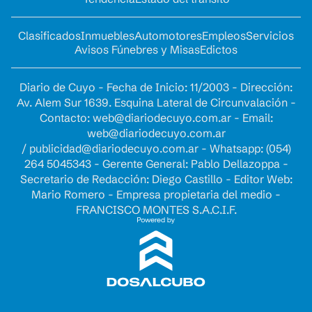
Clasificados
Inmuebles
Automotores
Empleos
Servicios
Avisos Fúnebres y Misas
Edictos
Diario de Cuyo - Fecha de Inicio: 11/2003 - Dirección:
Av. Alem Sur 1639. Esquina Lateral de Circunvalación -
Contacto:
web@diariodecuyo.com.ar
- Email:
web@diariodecuyo.com.ar
/
publicidad@diariodecuyo.com.ar
-
Whatsapp: (054)
264 5045343 - Gerente General: Pablo Dellazoppa -
Secretario de Redacción: Diego Castillo - Editor Web:
Mario Romero - Empresa propietaria del medio -
FRANCISCO MONTES S.A.C.I.F.