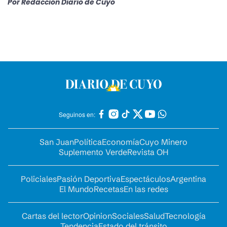
Por
Redacción Diario de Cuyo
Seguinos en:
San Juan
Política
Economía
Cuyo Minero
Suplemento Verde
Revista OH
Policiales
Pasión Deportiva
Espectáculos
Argentina
El Mundo
Recetas
En las redes
Cartas del lector
Opinion
Sociales
Salud
Tecnología
Tendencia
Estado del tránsito