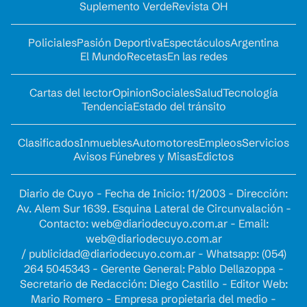
Suplemento Verde
Revista OH
Policiales
Pasión Deportiva
Espectáculos
Argentina
El Mundo
Recetas
En las redes
Cartas del lector
Opinion
Sociales
Salud
Tecnología
Tendencia
Estado del tránsito
Clasificados
Inmuebles
Automotores
Empleos
Servicios
Avisos Fúnebres y Misas
Edictos
Diario de Cuyo - Fecha de Inicio: 11/2003 - Dirección:
Av. Alem Sur 1639. Esquina Lateral de Circunvalación -
Contacto:
web@diariodecuyo.com.ar
- Email:
web@diariodecuyo.com.ar
/
publicidad@diariodecuyo.com.ar
-
Whatsapp: (054)
264 5045343 - Gerente General: Pablo Dellazoppa -
Secretario de Redacción: Diego Castillo - Editor Web:
Mario Romero - Empresa propietaria del medio -