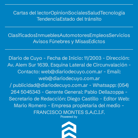
Cartas del lector
Opinion
Sociales
Salud
Tecnología
Tendencia
Estado del tránsito
Clasificados
Inmuebles
Automotores
Empleos
Servicios
Avisos Fúnebres y Misas
Edictos
Diario de Cuyo - Fecha de Inicio: 11/2003 - Dirección:
Av. Alem Sur 1639. Esquina Lateral de Circunvalación -
Contacto:
web@diariodecuyo.com.ar
- Email:
web@diariodecuyo.com.ar
/
publicidad@diariodecuyo.com.ar
-
Whatsapp: (054)
264 5045343 - Gerente General: Pablo Dellazoppa -
Secretario de Redacción: Diego Castillo - Editor Web:
Mario Romero - Empresa propietaria del medio -
FRANCISCO MONTES S.A.C.I.F.