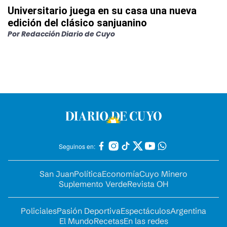
Universitario juega en su casa una nueva
edición del clásico sanjuanino
Por
Redacción Diario de Cuyo
Seguinos en:
San Juan
Política
Economía
Cuyo Minero
Suplemento Verde
Revista OH
Policiales
Pasión Deportiva
Espectáculos
Argentina
El Mundo
Recetas
En las redes