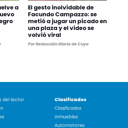
uelve a
El gesto inolvidable de
nuevo
Facundo Campazzo: se
egro
metió a jugar un picado en
una plaza y el video se
volvió viral
o
Por
Redacción Diario de Cuyo
 del lector
Clasificados
on
Clasificados
es
Inmuebles
Automotores