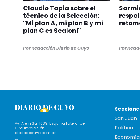
Claudio Tapia sobre el
Sarmie
técnico de la Selección:
respal
"Mi plan A, mi plan B y mi
retom
plan C es Scaloni"
Por
Redacción Diario de Cuyo
Por
Redac
Seccione
San Juan
Av. Alem Sur 1639. Esquina Lateral de
Política
Circunvalación
diariodecuyo.com.ar
Economía