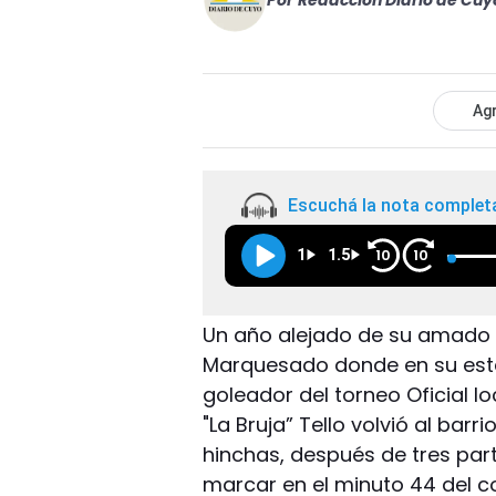
Por
Redacción Diario de Cuy
Agr
Escuchá la nota complet
1
1.5
10
10
Un año alejado de su amado A
Marquesado donde en su estad
goleador del torneo Oficial l
"La Bruja” Tello volvió al barri
hinchas, después de tres part
marcar en el minuto 44 del c