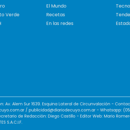
ro
El Mundo
Tecno
to Verde
Recetas
Tende
H
En las redes
Estado
ión: Av. Alem Sur 1639. Esquina Lateral de Circunvalación - Contac
cuyo.com.ar
/
publicidad@diariodecuyo.com.ar
-
Whatsapp: (0
cretario de Redacción: Diego Castillo - Editor Web: Mario Romer
 S.A.C.I.F.