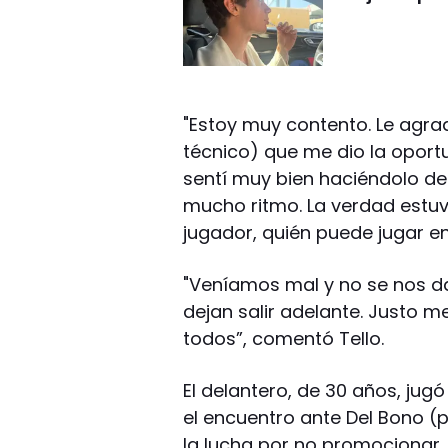
"Estoy muy contento. Le agra
técnico) que me dio la oport
sentí muy bien haciéndolo d
mucho ritmo. La verdad estuve
jugador, quién puede jugar e
"Veníamos mal y no se nos da
dejan salir adelante. Justo m
todos”, comentó Tello.
El delantero, de 30 años, jugó
el encuentro ante Del Bono (
la lucha por no promocionar. 