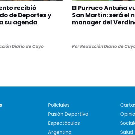
nto recibió
El Purruco Antuña v
do de Deportes y
San Martín: será el 
a su agenda
manager del Verdin
ción Diario de Cuyo
Por
Redacción Diario de Cuy
s
Policiales
Cartas
Pasión Deportiva
Opini
Espectáculos
Social
Argentina
Salud