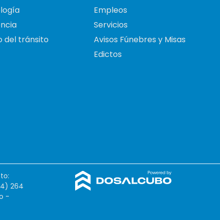
logía
Empleos
ncia
Servicios
 del tránsito
Avisos Fúnebres y Misas
Edictos
to:
54) 264
o -