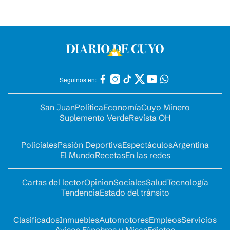
Seguinos en:
San Juan
Política
Economía
Cuyo Minero
Suplemento Verde
Revista OH
Policiales
Pasión Deportiva
Espectáculos
Argentina
El Mundo
Recetas
En las redes
Cartas del lector
Opinion
Sociales
Salud
Tecnología
Tendencia
Estado del tránsito
Clasificados
Inmuebles
Automotores
Empleos
Servicios