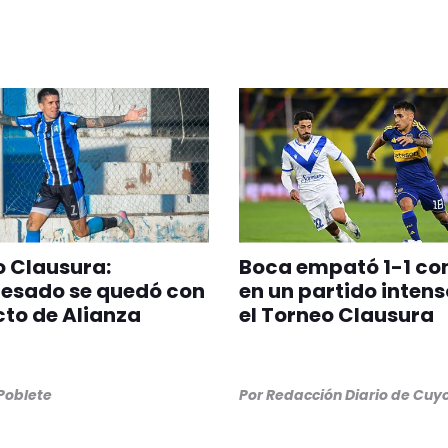
 Clausura:
Boca empató 1-1 co
esado se quedó con
en un partido intens
icto de Alianza
el Torneo Clausura
 Poblete
Por
Redacción Diario de Cuy