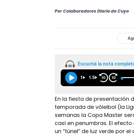
Por
Colaboradores Diario de Cuyo
Agr
Escuchá la nota complet
1
1.5
10
10
En la fiesta de presentación 
temporada de vóleibol (la Li
semanas la Copa Master será
casi en penumbras. El efect
un “túnel” de luz verde por e