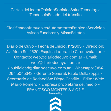
Cartas del lector
Opinion
Sociales
Salud
Tecnología
Tendencia
Estado del tránsito
Clasificados
Inmuebles
Automotores
Empleos
Servicios
Avisos Fúnebres y Misas
Edictos
Diario de Cuyo - Fecha de Inicio: 11/2003 - Dirección:
Av. Alem Sur 1639. Esquina Lateral de Circunvalación -
Contacto:
web@diariodecuyo.com.ar
- Email:
web@diariodecuyo.com.ar
/
publicidad@diariodecuyo.com.ar
-
Whatsapp: (054)
264 5045343 - Gerente General: Pablo Dellazoppa -
Secretario de Redacción: Diego Castillo - Editor Web:
Mario Romero - Empresa propietaria del medio -
FRANCISCO MONTES S.A.C.I.F.