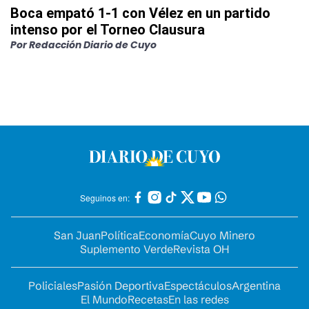
Boca empató 1-1 con Vélez en un partido
intenso por el Torneo Clausura
Por
Redacción Diario de Cuyo
Seguinos en:
San Juan
Política
Economía
Cuyo Minero
Suplemento Verde
Revista OH
Policiales
Pasión Deportiva
Espectáculos
Argentina
El Mundo
Recetas
En las redes