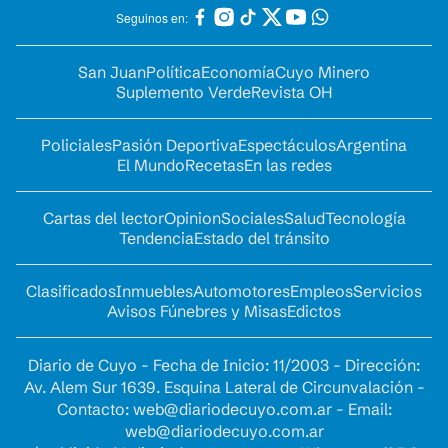
Seguinos en:
San Juan
Política
Economía
Cuyo Minero
Suplemento Verde
Revista OH
Policiales
Pasión Deportiva
Espectáculos
Argentina
El Mundo
Recetas
En las redes
Cartas del lector
Opinion
Sociales
Salud
Tecnología
Tendencia
Estado del tránsito
Clasificados
Inmuebles
Automotores
Empleos
Servicios
Avisos Fúnebres y Misas
Edictos
Diario de Cuyo - Fecha de Inicio: 11/2003 - Dirección:
Av. Alem Sur 1639. Esquina Lateral de Circunvalación -
Contacto:
web@diariodecuyo.com.ar
- Email:
web@diariodecuyo.com.ar