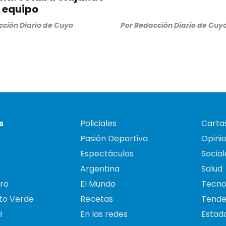
 equipo
ción Diario de Cuyo
Por
Redacción Diario de Cuy
s
Policiales
Cartas
Pasión Deportiva
Opini
Espectáculos
Social
Argentina
Salud
ro
El Mundo
Tecno
to Verde
Recetas
Tende
H
En las redes
Estado