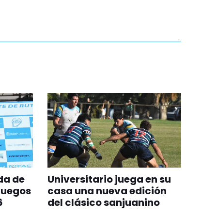
da de
Universitario juega en su
Juegos
casa una nueva edición
6
del clásico sanjuanino