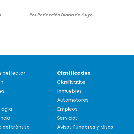
o
Por
Redacción Diario de Cuyo
 del lector
Clasificados
on
Clasificados
es
Inmuebles
Automotores
logía
Empleos
ncia
Servicios
 del tránsito
Avisos Fúnebres y Misas