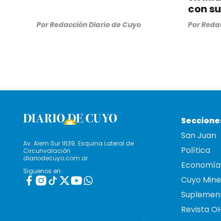
con su
Por
Redacción Diario de Cuyo
Por
Redac
Seccione
San Juan
Av. Alem Sur 1639. Esquina Lateral de
Política
Circunvalación
diariodecuyo.com.ar
Economía
Siguenos en:
Cuyo Mine
Suplemen
Revista O