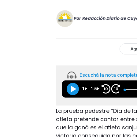
Por
Redacción Diario de Cuy
Agr
Escuchá la nota complet
1
1.5
10
10
La prueba pedestre “Día de l
atleta pretende contar entre 
que la ganó es el atleta sanju
victoria conseguida por las 