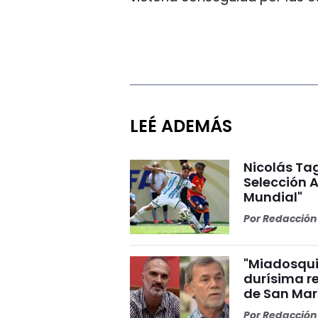
LEÉ ADEMÁS
Nicolás Tag
Selección A
Mundial"
Por
Redacción 
"Miadosqui
durísima r
de San Mar
Por
Redacción 