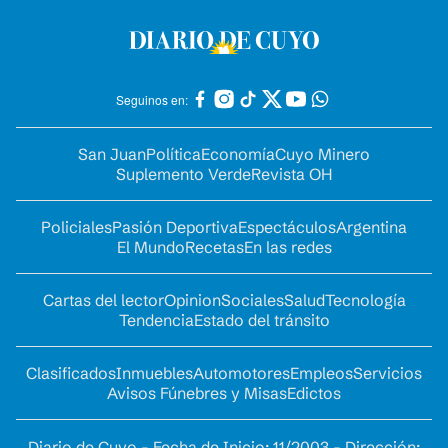
Seguinos en:
San Juan
Política
Economía
Cuyo Minero
Suplemento Verde
Revista OH
Policiales
Pasión Deportiva
Espectáculos
Argentina
El Mundo
Recetas
En las redes
Cartas del lector
Opinion
Sociales
Salud
Tecnología
Tendencia
Estado del tránsito
Clasificados
Inmuebles
Automotores
Empleos
Servicios
Avisos Fúnebres y Misas
Edictos
Diario de Cuyo - Fecha de Inicio: 11/2003 - Dirección: