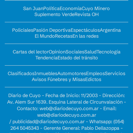
San Juan
Política
Economía
Cuyo Minero
Suplemento Verde
Revista OH
Policiales
Pasión Deportiva
Espectáculos
Argentina
El Mundo
Recetas
En las redes
Cartas del lector
Opinion
Sociales
Salud
Tecnología
Tendencia
Estado del tránsito
Clasificados
Inmuebles
Automotores
Empleos
Servicios
Avisos Fúnebres y Misas
Edictos
Diario de Cuyo - Fecha de Inicio: 11/2003 - Dirección:
Av. Alem Sur 1639. Esquina Lateral de Circunvalación -
Contacto:
web@diariodecuyo.com.ar
- Email:
web@diariodecuyo.com.ar
/
publicidad@diariodecuyo.com.ar
-
Whatsapp: (054)
264 5045343 - Gerente General: Pablo Dellazoppa -