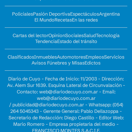
Policiales
Pasión Deportiva
Espectáculos
Argentina
El Mundo
Recetas
En las redes
Cartas del lector
Opinion
Sociales
Salud
Tecnología
Tendencia
Estado del tránsito
Clasificados
Inmuebles
Automotores
Empleos
Servicios
Avisos Fúnebres y Misas
Edictos
Diario de Cuyo - Fecha de Inicio: 11/2003 - Dirección:
Av. Alem Sur 1639. Esquina Lateral de Circunvalación -
Contacto:
web@diariodecuyo.com.ar
- Email:
web@diariodecuyo.com.ar
/
publicidad@diariodecuyo.com.ar
-
Whatsapp: (054)
264 5045343 - Gerente General: Pablo Dellazoppa -
Secretario de Redacción: Diego Castillo - Editor Web:
Mario Romero - Empresa propietaria del medio -
FRANCISCO MONTES S.A.C.I.F.