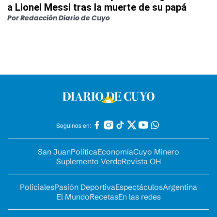
a Lionel Messi tras la muerte de su papá
Por
Redacción Diario de Cuyo
Seguinos en:
San Juan
Política
Economía
Cuyo Minero
Suplemento Verde
Revista OH
Policiales
Pasión Deportiva
Espectáculos
Argentina
El Mundo
Recetas
En las redes