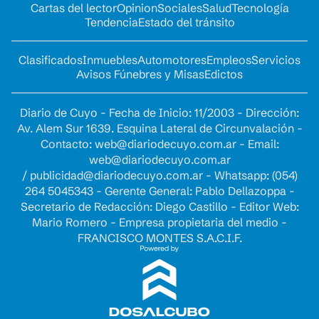
Cartas del lector
Opinion
Sociales
Salud
Tecnología
Tendencia
Estado del tránsito
Clasificados
Inmuebles
Automotores
Empleos
Servicios
Avisos Fúnebres y Misas
Edictos
Diario de Cuyo - Fecha de Inicio: 11/2003 - Dirección:
Av. Alem Sur 1639. Esquina Lateral de Circunvalación -
Contacto:
web@diariodecuyo.com.ar
- Email:
web@diariodecuyo.com.ar
/
publicidad@diariodecuyo.com.ar
-
Whatsapp: (054)
264 5045343 - Gerente General: Pablo Dellazoppa -
Secretario de Redacción: Diego Castillo - Editor Web:
Mario Romero - Empresa propietaria del medio -
FRANCISCO MONTES S.A.C.I.F.