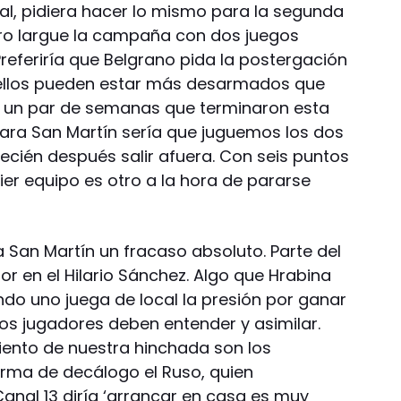
l, pidiera hacer lo mismo para la segunda
gro largue la campaña con dos juegos
Preferiría que Belgrano pida la postergación
 ellos pueden estar más desarmados que
 un par de semanas que terminaron esta
ara San Martín sería que juguemos los dos
recién después salir afuera. Con seis puntos
er equipo es otro a la hora de pararse
 San Martín un fracaso absoluto. Parte del
r en el Hilario Sánchez. Algo que Hrabina
ndo uno juega de local la presión por ganar
los jugadores deben entender y asimilar.
aliento de nuestra hinchada son los
orma de decálogo el Ruso, quien
anal 13 diría ‘arrancar en casa es muy