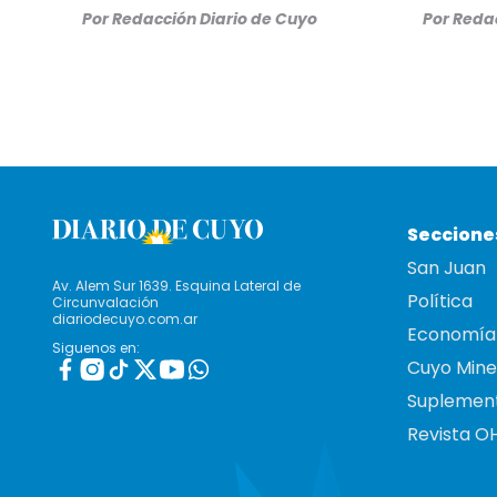
Por
Redacción Diario de Cuyo
Por
Redac
Seccione
San Juan
Av. Alem Sur 1639. Esquina Lateral de
Política
Circunvalación
diariodecuyo.com.ar
Economía
Siguenos en:
Cuyo Mine
Suplemen
Revista O