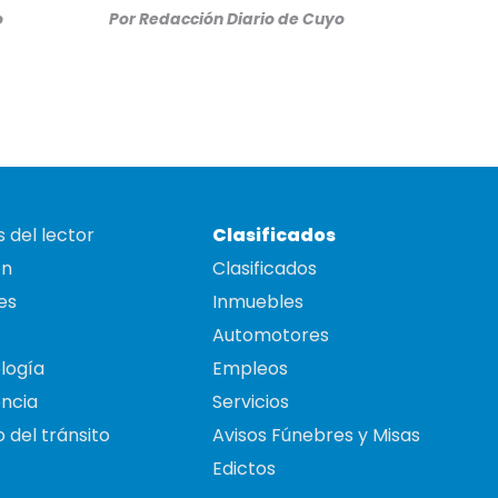
o
Por
Redacción Diario de Cuyo
 del lector
Clasificados
on
Clasificados
es
Inmuebles
Automotores
logía
Empleos
ncia
Servicios
 del tránsito
Avisos Fúnebres y Misas
Edictos