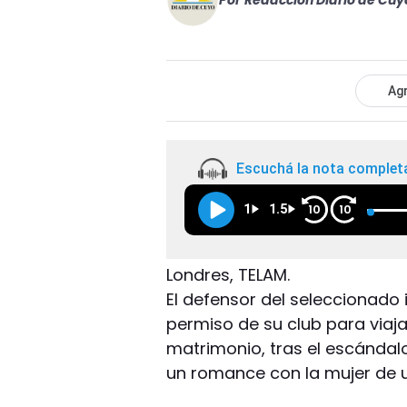
Por
Redacción Diario de Cuy
Agr
Escuchá la nota complet
1
1.5
10
10
Londres, TELAM.
El defensor del seleccionado i
permiso de su club para viaj
matrimonio, tras el escándalo
un romance con la mujer de u