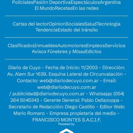
Policiales
Pasión Deportiva
Espectáculos
Argentina
El Mundo
Recetas
En las redes
Cartas del lector
Opinion
Sociales
Salud
Tecnología
Tendencia
Estado del tránsito
Clasificados
Inmuebles
Automotores
Empleos
Servicios
Avisos Fúnebres y Misas
Edictos
Diario de Cuyo - Fecha de Inicio: 11/2003 - Dirección:
Av. Alem Sur 1639. Esquina Lateral de Circunvalación -
Contacto:
web@diariodecuyo.com.ar
- Email:
web@diariodecuyo.com.ar
/
publicidad@diariodecuyo.com.ar
-
Whatsapp: (054)
264 5045343 - Gerente General: Pablo Dellazoppa -
Secretario de Redacción: Diego Castillo - Editor Web:
Mario Romero - Empresa propietaria del medio -
FRANCISCO MONTES S.A.C.I.F.