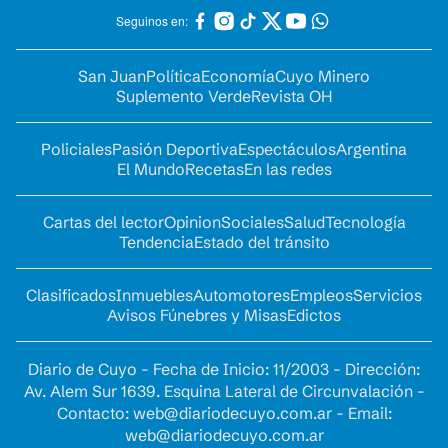
Seguinos en:
San Juan
Política
Economía
Cuyo Minero
Suplemento Verde
Revista OH
Policiales
Pasión Deportiva
Espectáculos
Argentina
El Mundo
Recetas
En las redes
Cartas del lector
Opinion
Sociales
Salud
Tecnología
Tendencia
Estado del tránsito
Clasificados
Inmuebles
Automotores
Empleos
Servicios
Avisos Fúnebres y Misas
Edictos
Diario de Cuyo - Fecha de Inicio: 11/2003 - Dirección:
Av. Alem Sur 1639. Esquina Lateral de Circunvalación -
Contacto:
web@diariodecuyo.com.ar
- Email:
web@diariodecuyo.com.ar