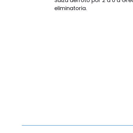
Suiza derrotó por 2 a 0 a Gr
eliminatoria.