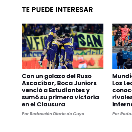
TE PUEDE INTERESAR
Con un golazo del Ruso
Mundia
Ascacíbar, Boca Juniors
Los Le
venció a Estudiantes y
conoc
sumó su primera victoria
rivale
en el Clausura
intern
Por
Redacción Diario de Cuyo
Por
Redac