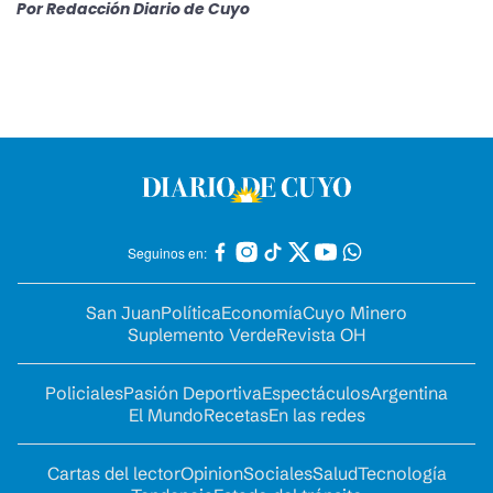
Por
Redacción Diario de Cuyo
Seguinos en:
San Juan
Política
Economía
Cuyo Minero
Suplemento Verde
Revista OH
Policiales
Pasión Deportiva
Espectáculos
Argentina
El Mundo
Recetas
En las redes
Cartas del lector
Opinion
Sociales
Salud
Tecnología