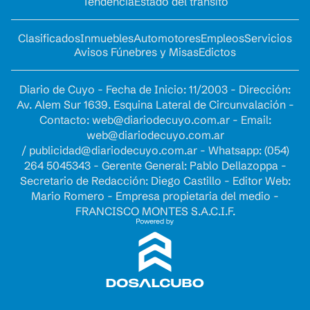
Tendencia
Estado del tránsito
Clasificados
Inmuebles
Automotores
Empleos
Servicios
Avisos Fúnebres y Misas
Edictos
Diario de Cuyo - Fecha de Inicio: 11/2003 - Dirección:
Av. Alem Sur 1639. Esquina Lateral de Circunvalación -
Contacto:
web@diariodecuyo.com.ar
- Email:
web@diariodecuyo.com.ar
/
publicidad@diariodecuyo.com.ar
-
Whatsapp: (054)
264 5045343 - Gerente General: Pablo Dellazoppa -
Secretario de Redacción: Diego Castillo - Editor Web:
Mario Romero - Empresa propietaria del medio -
FRANCISCO MONTES S.A.C.I.F.