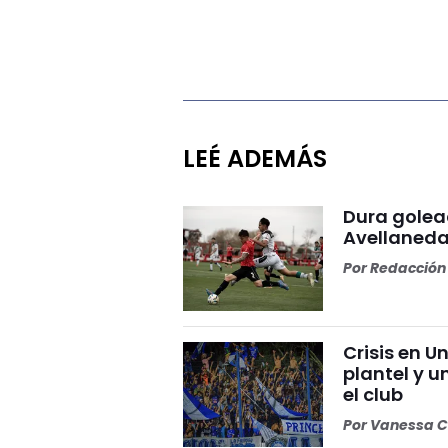
LEÉ ADEMÁS
Dura golea
Avellaneda
Por
Redacción 
Crisis en U
plantel y u
el club
Por
Vanessa C