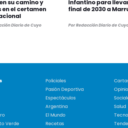
en su camino y
Infantino para llevar
s en el certamen
final de 2030 a Mar
acional
ción Diario de Cuyo
Por
Redacción Diario de Cuy
s
Policiales
Cartas
Pasión Deportiva
Opini
Espectáculos
Social
Argentina
Salud
ro
El Mundo
Tecno
to Verde
Recetas
Tende