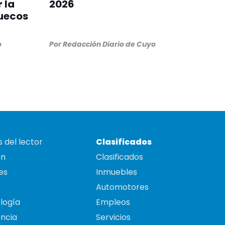
 la
2026
ruecos
o
Por
Redacción Diario de Cuyo
 del lector
Clasificados
on
Clasificados
es
Inmuebles
Automotores
logía
Empleos
ncia
Servicios