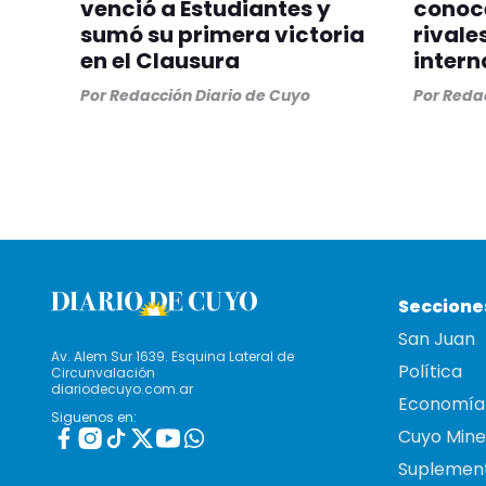
venció a Estudiantes y
conoc
sumó su primera victoria
rivale
en el Clausura
intern
Por
Redacción Diario de Cuyo
Por
Redac
Seccione
San Juan
Av. Alem Sur 1639. Esquina Lateral de
Política
Circunvalación
diariodecuyo.com.ar
Economía
Siguenos en:
Cuyo Mine
Suplemen