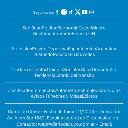
Seguinos en:
San Juan
Política
Economía
Cuyo Minero
Suplemento Verde
Revista OH
Policiales
Pasión Deportiva
Espectáculos
Argentina
El Mundo
Recetas
En las redes
Cartas del lector
Opinion
Sociales
Salud
Tecnología
Tendencia
Estado del tránsito
Clasificados
Inmuebles
Automotores
Empleos
Servicios
Avisos Fúnebres y Misas
Edictos
Diario de Cuyo - Fecha de Inicio: 11/2003 - Dirección:
Av. Alem Sur 1639. Esquina Lateral de Circunvalación -
Contacto:
web@diariodecuyo.com.ar
- Email: