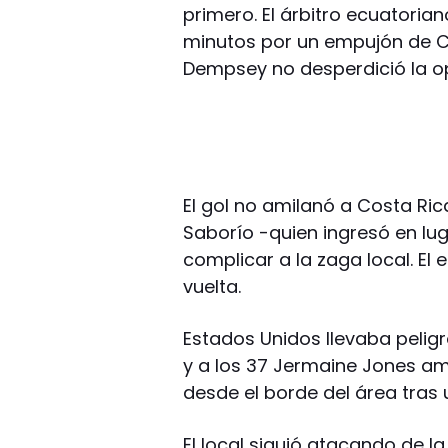
primero. El árbitro ecuatori
minutos por un empujón de C
Dempsey no desperdició la op
El gol no amilanó a Costa Ri
Saborío -quien ingresó en lu
complicar a la zaga local. El
vuelta.
Estados Unidos llevaba peligr
y a los 37 Jermaine Jones am
desde el borde del área tras
El local siguió atacando de l