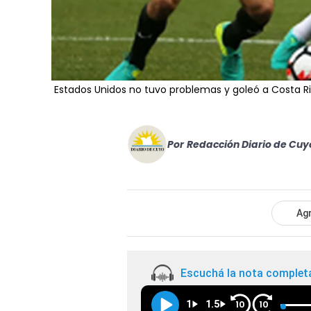
Estados Unidos no tuvo problemas y goleó a Costa R
Por
Redacción Diario de Cuy
Agr
Escuchá la nota complet
1
1.5
10
10