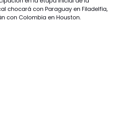
ipación en la etapa inicial de la
al chocará con Paraguay en Filadelfia,
arán con Colombia en Houston.