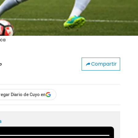
ica
Compartir
o
egar Diario de Cuyo en
a