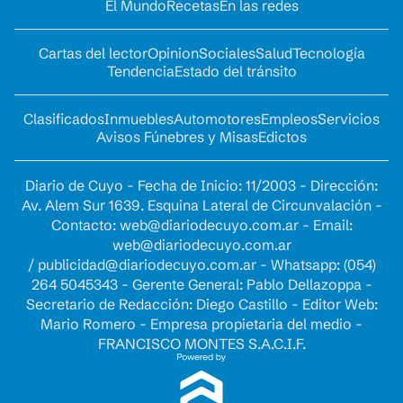
El Mundo
Recetas
En las redes
Cartas del lector
Opinion
Sociales
Salud
Tecnología
Tendencia
Estado del tránsito
Clasificados
Inmuebles
Automotores
Empleos
Servicios
Avisos Fúnebres y Misas
Edictos
Diario de Cuyo - Fecha de Inicio: 11/2003 - Dirección:
Av. Alem Sur 1639. Esquina Lateral de Circunvalación -
Contacto:
web@diariodecuyo.com.ar
- Email:
web@diariodecuyo.com.ar
/
publicidad@diariodecuyo.com.ar
-
Whatsapp: (054)
264 5045343 - Gerente General: Pablo Dellazoppa -
Secretario de Redacción: Diego Castillo - Editor Web:
Mario Romero - Empresa propietaria del medio -
FRANCISCO MONTES S.A.C.I.F.