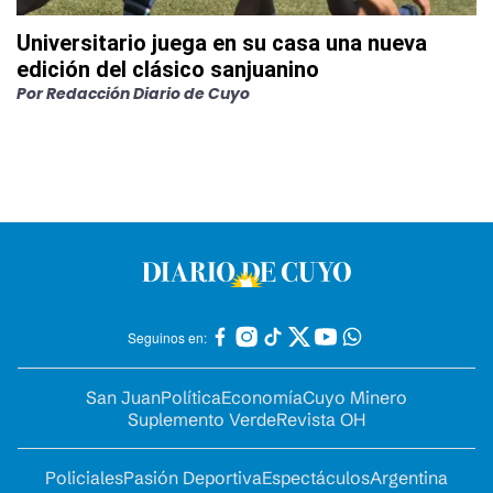
Universitario juega en su casa una nueva
edición del clásico sanjuanino
Por
Redacción Diario de Cuyo
Seguinos en:
San Juan
Política
Economía
Cuyo Minero
Suplemento Verde
Revista OH
Policiales
Pasión Deportiva
Espectáculos
Argentina