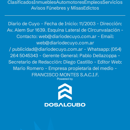
Clasificados
Inmuebles
Automotores
Empleos
Servicios
Avisos Fúnebres y Misas
Edictos
Diario de Cuyo - Fecha de Inicio: 11/2003 - Dirección:
Av. Alem Sur 1639. Esquina Lateral de Circunvalación -
Contacto:
web@diariodecuyo.com.ar
- Email:
web@diariodecuyo.com.ar
/
publicidad@diariodecuyo.com.ar
-
Whatsapp: (054)
264 5045343 - Gerente General: Pablo Dellazoppa -
Secretario de Redacción: Diego Castillo - Editor Web:
Mario Romero - Empresa propietaria del medio -
FRANCISCO MONTES S.A.C.I.F.