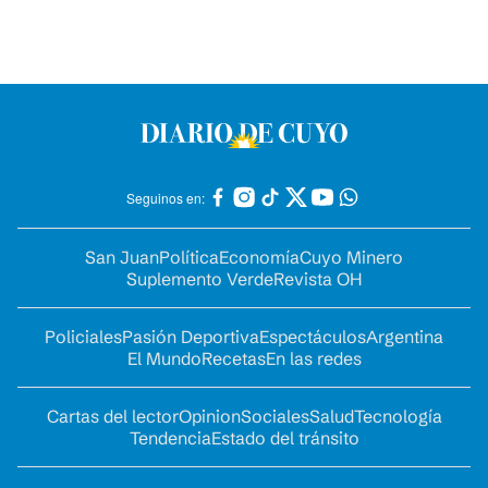
Seguinos en:
San Juan
Política
Economía
Cuyo Minero
Suplemento Verde
Revista OH
Policiales
Pasión Deportiva
Espectáculos
Argentina
El Mundo
Recetas
En las redes
Cartas del lector
Opinion
Sociales
Salud
Tecnología
Tendencia
Estado del tránsito