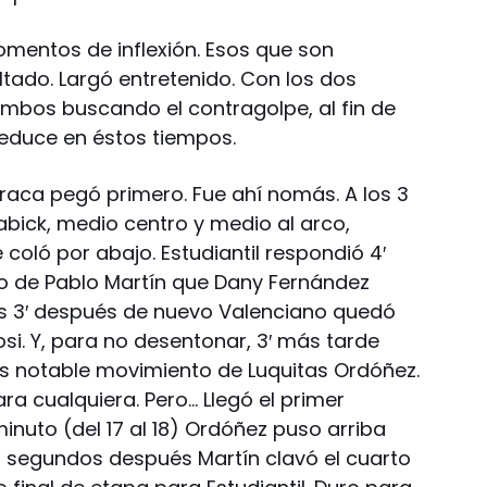
momentos de inflexión. Esos que son
ultado. Largó entretenido. Con los dos
mbos buscando el contragolpe, al fin de
educe en éstos tiempos.
Barraca pegó primero. Fue ahí nomás. A los 3
abick, medio centro y medio al arco,
 coló por abajo. Estudiantil respondió 4′
o de Pablo Martín que Dany Fernández
os 3′ después de nuevo Valenciano quedó
osi. Y, para no desentonar, 3′ más tarde
tras notable movimiento de Luquitas Ordóñez.
ara cualquiera. Pero… Llegó el primer
inuto (del 17 al 18) Ordóñez puso arriba
60 segundos después Martín clavó el cuarto