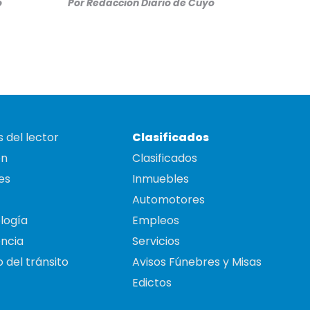
o
Por
Redacción Diario de Cuyo
 del lector
Clasificados
on
Clasificados
es
Inmuebles
Automotores
logía
Empleos
ncia
Servicios
 del tránsito
Avisos Fúnebres y Misas
Edictos