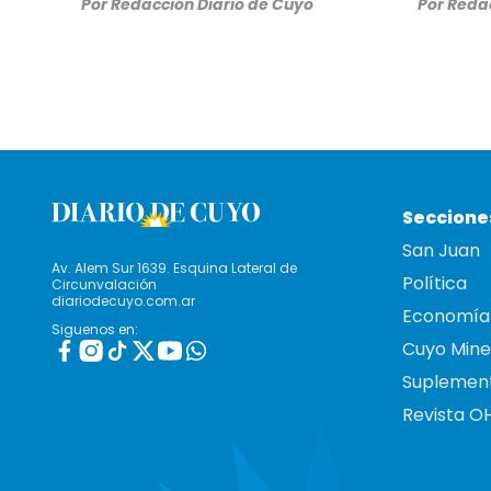
Por
Redacción Diario de Cuyo
Por
Redac
Seccione
San Juan
Av. Alem Sur 1639. Esquina Lateral de
Política
Circunvalación
diariodecuyo.com.ar
Economía
Siguenos en:
Cuyo Mine
Suplemen
Revista O