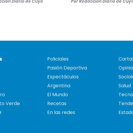
ción Diario de Cuyo
Por
Redacción Diario de Cuy
s
Policiales
Cartas
Pasión Deportiva
Opini
Espectáculos
Social
Argentina
Salud
ro
El Mundo
Tecno
to Verde
Recetas
Tende
H
En las redes
Estado