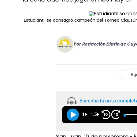
Estudiantil se consagró campeón del Torneo Clausu
Por
Redacción Diario de Cuy
Agr
Escuchá la nota complet
1
1.5
10
10
San Juan, 10 de noviembre.- El