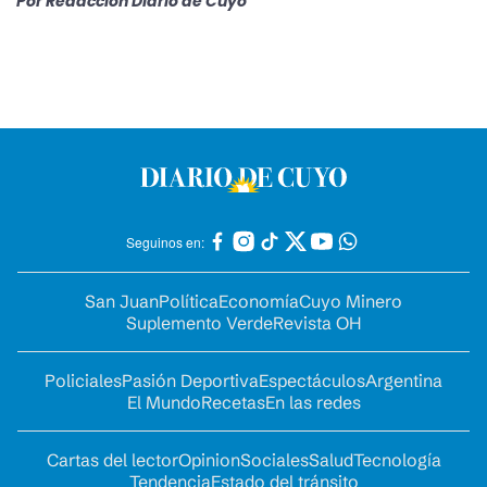
Por
Redacción Diario de Cuyo
Seguinos en:
San Juan
Política
Economía
Cuyo Minero
Suplemento Verde
Revista OH
Policiales
Pasión Deportiva
Espectáculos
Argentina
El Mundo
Recetas
En las redes
Cartas del lector
Opinion
Sociales
Salud
Tecnología
Tendencia
Estado del tránsito