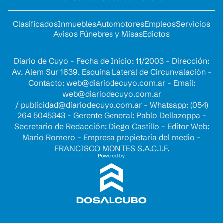
Clasificados
Inmuebles
Automotores
Empleos
Servicios
Avisos Fúnebres y Misas
Edictos
Diario de Cuyo - Fecha de Inicio: 11/2003 - Dirección:
Av. Alem Sur 1639. Esquina Lateral de Circunvalación -
Contacto:
web@diariodecuyo.com.ar
- Email:
web@diariodecuyo.com.ar
/
publicidad@diariodecuyo.com.ar
-
Whatsapp: (054)
264 5045343 - Gerente General: Pablo Dellazoppa -
Secretario de Redacción: Diego Castillo - Editor Web:
Mario Romero - Empresa propietaria del medio -
FRANCISCO MONTES S.A.C.I.F.